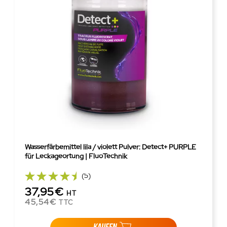
Wasserfärbemittel lila / violett Pulver: Detect+ PURPLE
für Leckageortung | FluoTechnik
(5)
37,95€
HT
45,54€
TTC