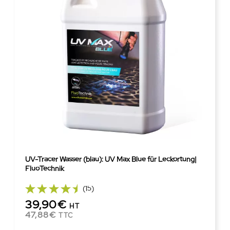
UV-Tracer Wasser (blau): UV Max Blue für Leckortung|
FluoTechnik
(15)
39,90€
HT
47,88€
TTC