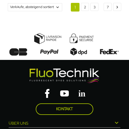
…
Verkäufe, absteigend sortiert


1
2
3
7
KONTAKT

ÜBER UNS