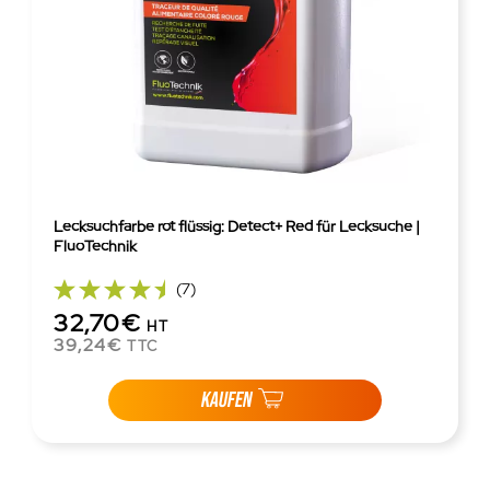
Lecksuchfarbe rot flüssig: Detect+ Red für Lecksuche |
FluoTechnik
(7)
32,70€
HT
39,24€
TTC
KAUFEN