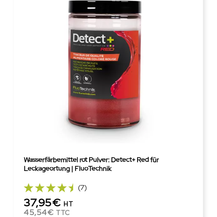
Wasserfärbemittel rot Pulver: Detect+ Red für
Leckageortung | FluoTechnik
(7)
37,95€
HT
45,54€
TTC