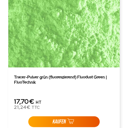
Tracer-Pulver grün (fluoreszierend) Fluodust Green |
FluoTechnik
17,70€
HT
21,24€
TTC
KAUFEN