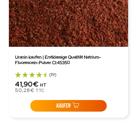
Uranin kaufen | Erstklassige Qualität Natrium-
Fluorescein-Pulver CI:45350
(19)
41,90€
HT
50,28€
TTC
KAUFEN