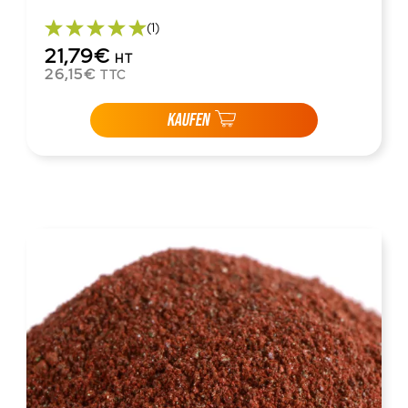
(1)
21,79€
HT
26,15€
TTC
KAUFEN