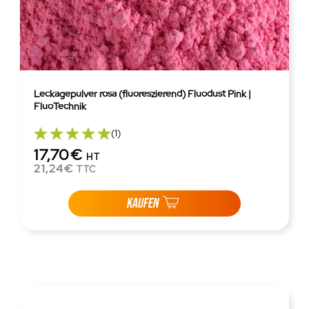
Leckagepulver rosa (fluoreszierend) Fluodust Pink |
FluoTechnik
(1)
17,70€
HT
21,24€
TTC
KAUFEN