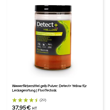
Wasserfärbemittel gelb Pulver: Detect+ Yellow für
Leckageortung | FluoTechnik
(20)
37,95€
HT