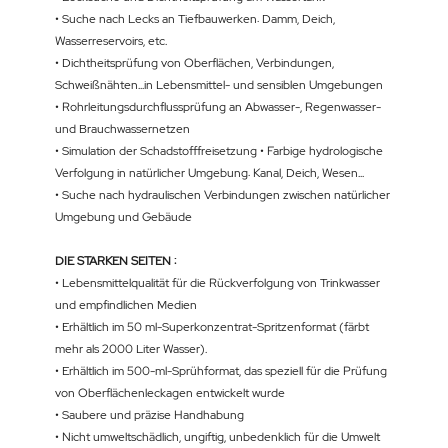
• Suche nach Lecks an Tiefbauwerken: Damm, Deich,
Wasserreservoirs, etc.
• Dichtheitsprüfung von Oberflächen, Verbindungen,
Schweißnähten...in Lebensmittel- und sensiblen Umgebungen
• Rohrleitungsdurchflussprüfung an Abwasser-, Regenwasser-
und Brauchwassernetzen
• Simulation der Schadstofffreisetzung • Farbige hydrologische
Verfolgung in natürlicher Umgebung: Kanal, Deich, Wesen...
• Suche nach hydraulischen Verbindungen zwischen natürlicher
Umgebung und Gebäude
DIE STARKEN SEITEN :
• Lebensmittelqualität für die Rückverfolgung von Trinkwasser
und empfindlichen Medien
• Erhältlich im 50 ml-Superkonzentrat-Spritzenformat (färbt
mehr als 2000 Liter Wasser).
• Erhältlich im 500-ml-Sprühformat, das speziell für die Prüfung
von Oberflächenleckagen entwickelt wurde
• Saubere und präzise Handhabung
• Nicht umweltschädlich, ungiftig, unbedenklich für die Umwelt