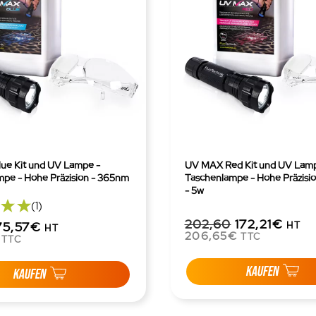
ue Kit und UV Lampe -
UV MAX Red Kit und UV Lamp
pe - Hohe Präzision - 365nm
Taschenlampe - Hohe Präzisi
- 5w
(1)
202,60
172,21€
75,57€
HT
HT
206,65€
TTC
TTC
KAUFEN
KAUFEN