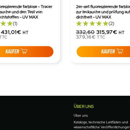
oreszierende farblose - Tracer
2er-set fluoreszierende farblos
cksuche und den Test von
zur lecksuche und prüfung auf
dichtstoffen - UV MAX
dichtheit - UV MAX
(1)
(2)
431,01€
332,60
315,97€
HT
HT
379,16€
TTC
TTC
KAUFEN
KAUFEN
ÜBER UNS
Über uns
Kataloge, technische Leitfäden und
wissenschaftliche Veröffentlichunge