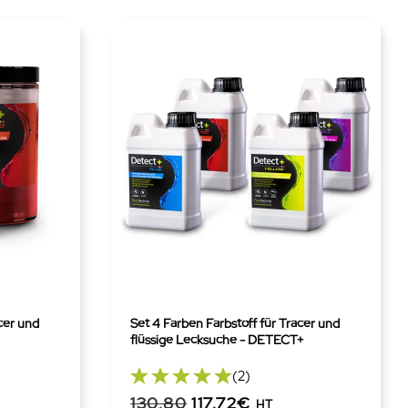
cer und
Set 4 Farben Farbstoff für Tracer und
flüssige Lecksuche - DETECT+
(2)
130,80
117,72€
HT