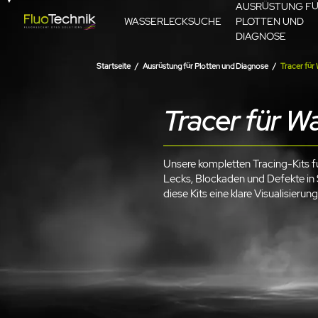
AUSRÜSTUNG F
WASSERLECKSUCHE
PLOTTEN UND
DIAGNOSE
Startseite
Ausrüstung für Plotten und Diagnose
Tracer für
Tracer für W
Unsere kompletten Tracing-Kits f
Lecks, Blockaden und Defekte in 
diese Kits eine klare Visualisier