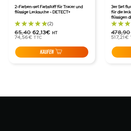
2-Farben-set Farbstoff für Tracer und
3er Set flu
flüssige Lecksuche - DETECT+
für die le
flüssigen 
(2)
65,40
62,13€
478,90
HT
74,56€
517,21€
TTC
KAUFEN