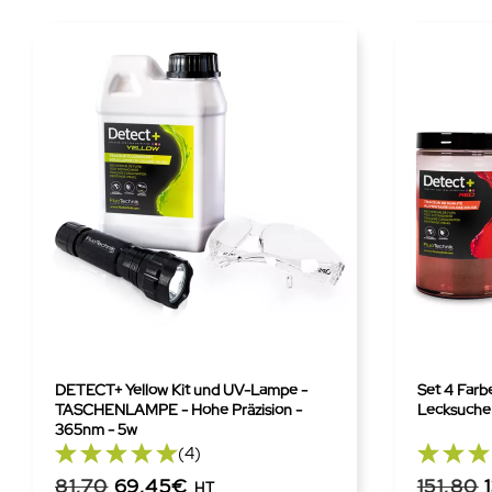
DETECT+ Yellow Kit und UV-Lampe -
Set 4 Farb
TASCHENLAMPE - Hohe Präzision -
Lecksuche
365nm - 5w
(4)
81,70
69,45€
151,80
HT