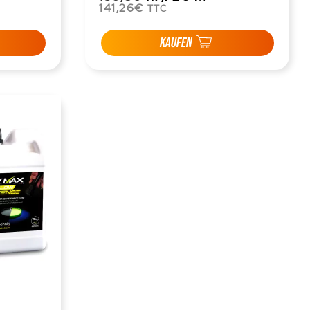
141,26€
TTC
KAUFEN