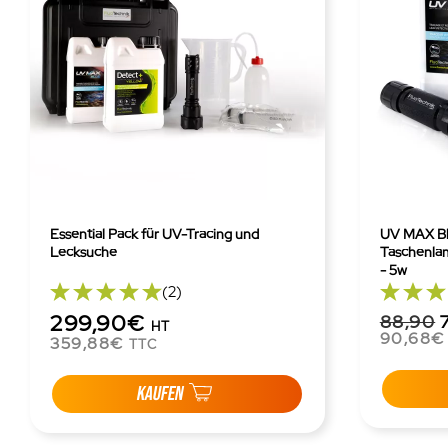
Essential Pack für UV-Tracing und
UV MAX Bl
Lecksuche
Taschenlam
- 5w
(2)
299,90€
88,90
HT
90,68€
359,88€
TTC
KAUFEN