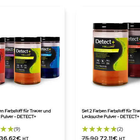
en Farbstoff für Tracer und
Set 2 Farben Farbstoff für Tra
 Pulver - DETECT+
Lecksuche Pulver - DETECT+
(9)
(2)
136,62€
75,90
72,11€
HT
HT