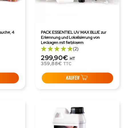
suche, 4
PACK ESSENTIEL UV MAX BLUE zur
Erkennung und Lokalisierung von
Leckagen mit farblosem
fluoreszierendem Flüssigmittel
(2)
299,90€
HT
359,88€
TTC
KAUFEN