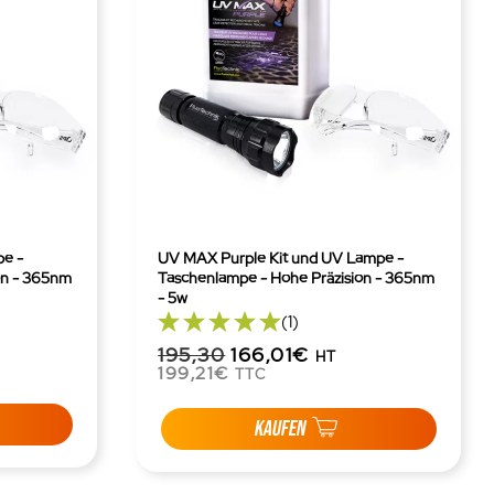
e -
UV MAX Purple Kit und UV Lampe -
on - 365nm
Taschenlampe - Hohe Präzision - 365nm
- 5w
(1)
195,30
166,01€
HT
199,21€
TTC
KAUFEN