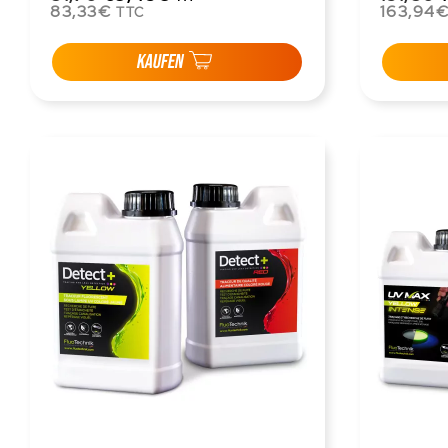
83,33€
163,94
TTC
KAUFEN