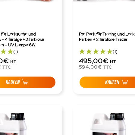
für Lecksuche und
Pro Pack für Tracing und Leck
 – 4 farbige + 2 farblose
Farben + 2 farblose Tracer
iten – UV Lampe 6W
(1)
(1)
00€
495,00€
HT
HT
€
594,00€
TTC
TTC
KAUFEN
KAUFEN