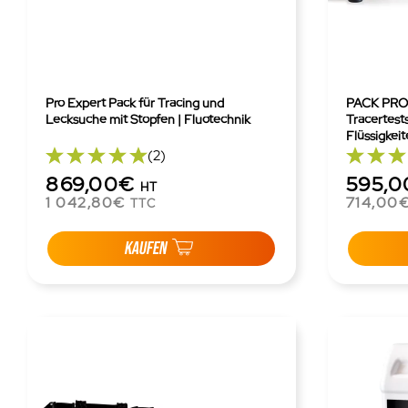
Pro Expert Pack für Tracing und
PACK PRO 
Lecksuche mit Stopfen | Fluotechnik
Tracertests
Flüssigke
(2)
869,00€
595,
HT
1 042,80€
714,00
TTC
KAUFEN