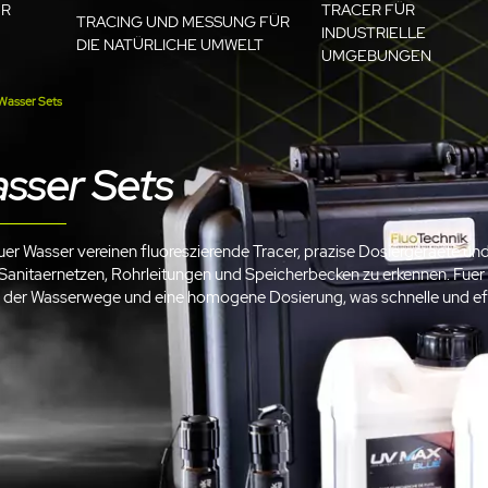
ÜR
TRACER FÜR
TRACING UND MESSUNG FÜR
INDUSTRIELLE
DIE NATÜRLICHE UMWELT
UMGEBUNGEN
 Wasser Sets
asser Sets
uer Wasser vereinen fluoreszierende Tracer, prazise Dosiergeraete un
Sanitaernetzen, Rohrleitungen und Speicherbecken zu erkennen. Fuer F
ung der Wasserwege und eine homogene Dosierung, was schnelle und effiz