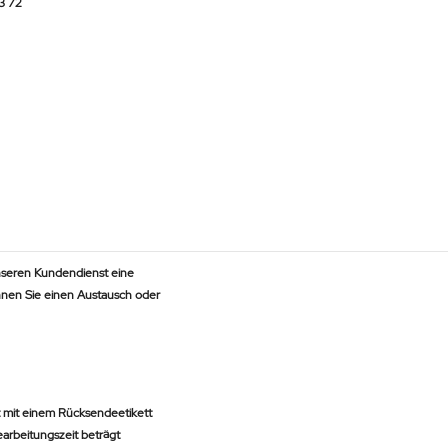
3 72
nseren Kundendienst eine
nnen Sie einen Austausch oder
 mit einem Rücksendeetikett
earbeitungszeit beträgt