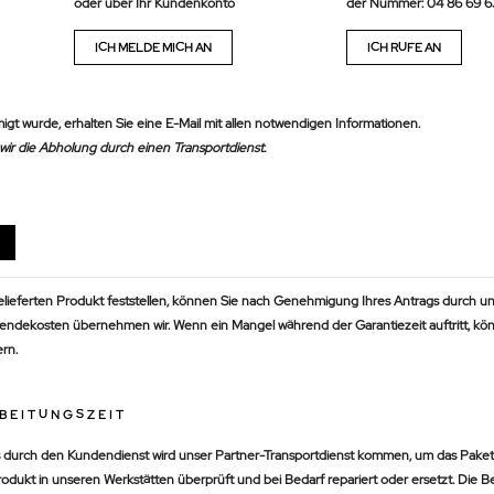
oder über Ihr Kundenkonto
der Nummer: 04 86 69 6
ICH MELDE MICH AN
ICH RUFE AN
t wurde, erhalten Sie eine E-Mail mit allen notwendigen Informationen.
 wir die Abholung durch einen Transportdienst.
ieferten Produkt feststellen, können Sie nach Genehmigung Ihres Antrags durch u
endekosten übernehmen wir. Wenn ein Mangel während der Garantiezeit auftritt, kö
rn.
BEITUNGSZEIT
durch den Kundendienst wird unser Partner-Transportdienst kommen, um das Paket
rodukt in unseren Werkstätten überprüft und bei Bedarf repariert oder ersetzt. Die B