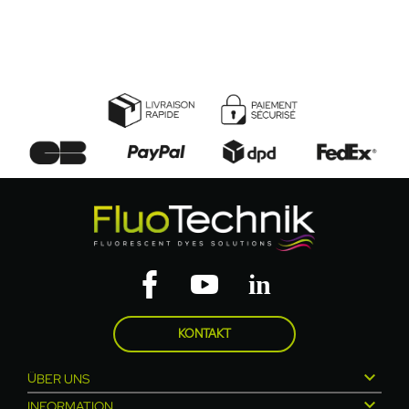
KONTAKT

ÜBER UNS

INFORMATION