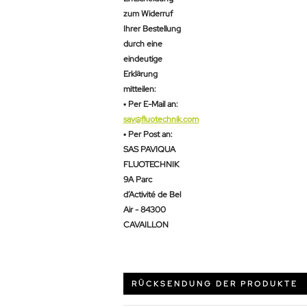
zum Widerruf
Ihrer Bestellung
durch eine
eindeutige
Erklärung
mitteilen:
▪ Per E-Mail an:
sav@fluotechnik.com
▪ Per Post an:
SAS PAVIQUA
FLUOTECHNIK
9A Parc
d’Activité de Bel
Air - 84300
CAVAILLON
RÜCKSENDUNG DER PRODUKTE