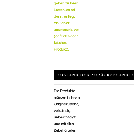
gehen zu Ihren
Lasten, es sei
denn, es liegt
ein Fehler
unsererseits vor
(defektes oder
falsches
Produkt).
ZUSTAND DER ZURÜCKGESANDT
Die Produkte
müssen in ihrem
Originalzustand,
vollständig,
unbeschädigt
und mit allen
Zubehörteilen