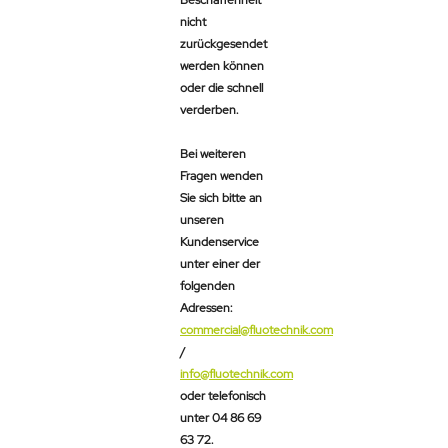
Beschaffenheit
nicht
zurückgesendet
werden können
oder die schnell
verderben.
Bei weiteren
Fragen wenden
Sie sich bitte an
unseren
Kundenservice
unter einer der
folgenden
Adressen:
commercial@fluotechnik.com
/
info@fluotechnik.com
oder telefonisch
unter 04 86 69
63 72.