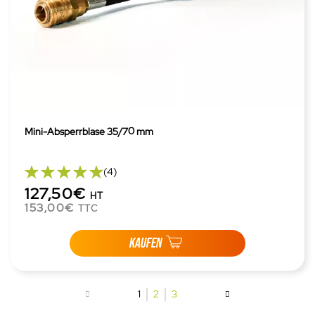
Mini-Absperrblase 35/70 mm
(4)
127,50€
HT
153,00€
TTC
KAUFEN
1
2
3