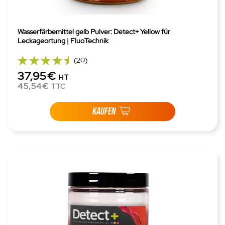
Wasserfärbemittel gelb Pulver: Detect+ Yellow für
Leckageortung | FluoTechnik
(20)
37,95€
HT
45,54€
TTC
KAUFEN