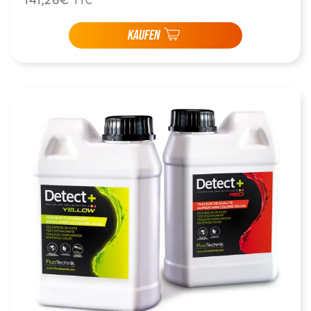
141,26€
TTC
KAUFEN