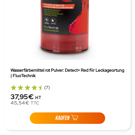
Wasserfärbemittel rot Pulver: Detect+ Red für Leckageortung
| FluoTechnik
(7)
37,95€
HT
45,54€
TTC
KAUFEN