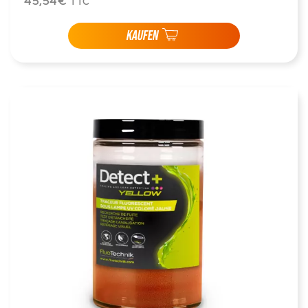
45,54€
TTC
KAUFEN