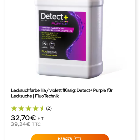
Lecksuchfarbe lila / violett flüssig: Detect+ Purple für
Lecksuche | FluoTechnik
(2)
32,70€
HT
39,24€
TTC