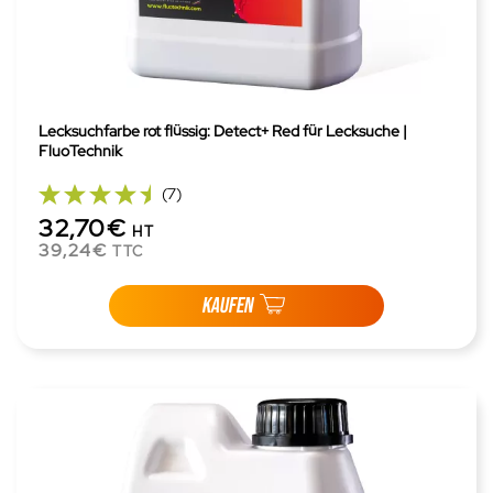
Lecksuchfarbe rot flüssig: Detect+ Red für Lecksuche |
FluoTechnik
(7)
32,70€
HT
39,24€
TTC
KAUFEN