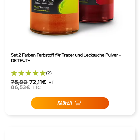
Set 2 Farben Farbstoff für Tracer und Lecksuche Pulver -
DETECT+
(2)
75,90
72,11€
HT
86,53€
TTC
KAUFEN