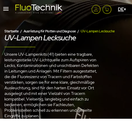
Startseite
Ausrüstung für Plotten und Diagnose
UV-Lampen Lecksuche
UV-Lampen Lecksuche
Unsere UV‑Lampenkits (41) bieten eine tragbare,
leistungsstarke UV‑Lichtquelle zum Aufspüren von
Lecks, Kontaminationen und unsichtbaren Defekten
in Leitungen und Anlagen. Mit Filtern ausgestattet,
die die Fluoreszenz von Tracern und Farbstoffen
verstärken, sorgen sie für eine klare, gleichmäßige
Ausleuchtung, sind für den harten Einsatz vor Ort
ausgelegt und mit einer Vielzahl von Tracern
kompatibel. Vielseitig, langlebig und einfach zu
bedienen, ermöglichen sie Fachleuten,
Problemstellen schnell zu erkennen und gezielte
Eingriffe zu planen.