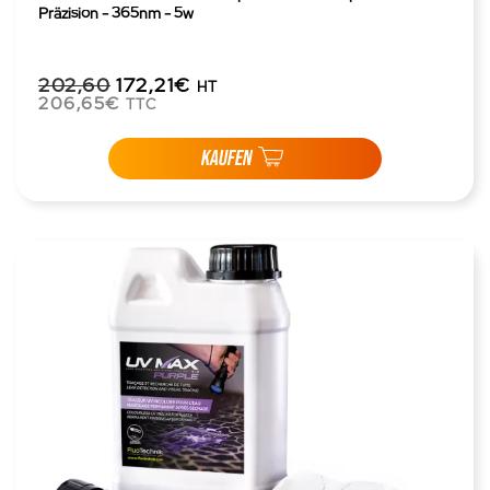
Präzision - 365nm - 5w
202,60
172,21€
HT
206,65€
TTC
KAUFEN