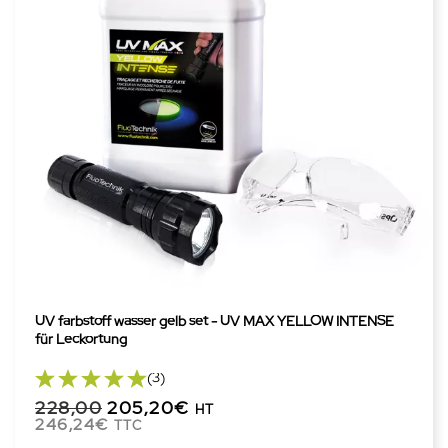
UV farbstoff wasser gelb set - UV MAX YELLOW INTENSE
für Leckortung
(3)
228,00
205,20€
HT
246,24€
TTC