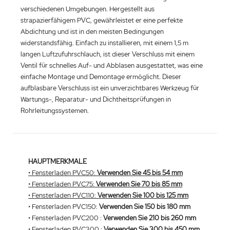
verschiedenen Umgebungen. Hergestellt aus
strapazierfähigem PVC, gewährleistet er eine perfekte
Abdichtung und ist in den meisten Bedingungen
widerstandsfähig. Einfach zu installieren, mit einem 1,5 m
langen Luftzufuhrschlauch, ist dieser Verschluss mit einem
Ventil für schnelles Auf- und Abblasen ausgestattet, was eine
einfache Montage und Demontage ermöglicht. Dieser
aufblasbare Verschluss ist ein unverzichtbares Werkzeug für
Wartungs-, Reparatur- und Dichtheitsprüfungen in
Rohrleitungssystemen.
HAUPTMERKMALE
•
Fensterladen PVC50
:
Verwenden Sie 45 bis 54 mm
•
Fensterladen PVC75
:
Verwenden Sie 70 bis 85 mm
•
Fensterladen PVC110
:
Verwenden Sie 100 bis 125 mm
•
Fensterladen PVC150
:
Verwenden Sie 150 bis 180 mm
•
Fensterladen PVC200
:
Verwenden Sie
210
bis
260 mm
•
Fensterladen PVC300
:
Verwenden Sie
300
bis
450 mm