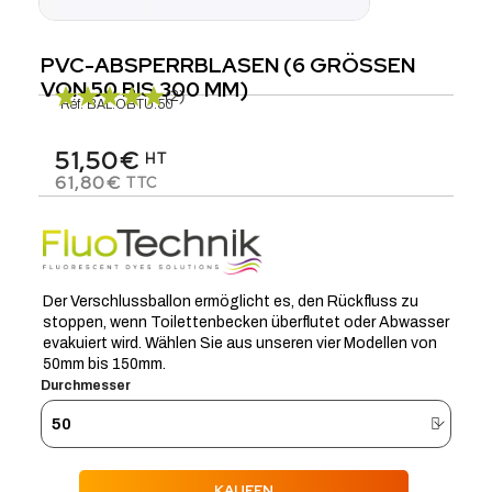
PVC-ABSPERRBLASEN (6 GRÖSSEN V
ON 50 BIS 300 MM)
(2)
Réf.
BAL.OBTU.50
51,50€
HT
61,80€
TTC
Der Verschlussballon ermöglicht es, den Rückfluss zu
stoppen, wenn Toilettenbecken überflutet oder Abwasser
evakuiert wird. Wählen Sie aus unseren vier Modellen von
50mm bis 150mm.
Durchmesser
KAUFEN