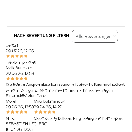
NACH BEWERTUNG FILTERN
bertuit
09.07.26, 12:06
Très bon produit!
Maik Benschig
20.06.26, 12:58
Die 50mm Absperrblase kann super mit einer Luftpumpe bedient
werden.Das ganze Material macht einen sehr hochwertigen
Eindruck!!Vielen Dank
Morel
Miro Dokmanović
03.06.26, 13:53
29.04.26, 14:20
Nickel
Good quality balloon, long lasting and holds up well
SEBASTIEN LECLERC
16.04.26, 12:25