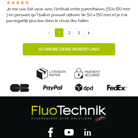
Je me suis fait avoir avec l’intitulé entre parenthèses (50a 150 mm
) en pensant qu’1 ballon pouvait obturer de 50 a 150 mm et je n’ai
pas regardé plus bas dans le choix des tailles.
chevron_left
chevron_right
1
2
3
SCHREIBE DEINE BEWERTUNG