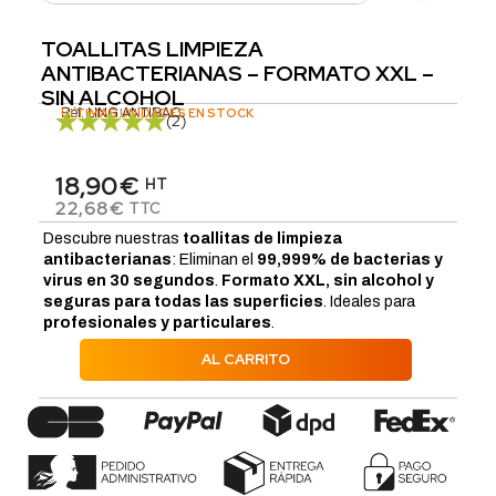
TOALLITAS LIMPIEZA
ANTIBACTERIANAS – FORMATO XXL –
SIN ALCOHOL
Réf.
ÚLTIMAS UNIDADES EN STOCK
LING.ANTIBAC
(2)
18,90€
HT
22,68€
TTC
Descubre nuestras
toallitas de limpieza
antibacterianas
: Eliminan el
99,999% de bacterias y
virus en 30 segundos
.
Formato XXL, sin alcohol y
seguras para todas las superficies
. Ideales para
profesionales y particulares
.
AL CARRITO