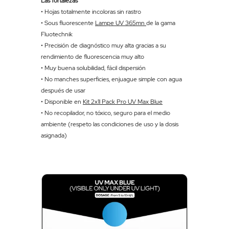
Las fortalezas
• Hojas totalmente incoloras sin rastro
• Sous fluorescente
Lampe UV 365mn
de la gama
Fluotechnik
• Precisión de diagnóstico muy alta gracias a su
rendimiento de fluorescencia muy alto
• Muy buena solubilidad, fácil dispersión
• No manches superficies, enjuague simple con agua
después de usar
• Disponible en
Kit 2x1l Pack Pro UV Max Blue
• No recopilador, no tóxico, seguro para el medio
ambiente (respeto las condiciones de uso y la dosis
asignada)