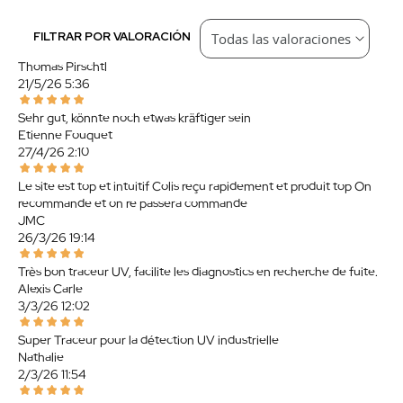
FILTRAR POR VALORACIÓN
Thomas Pirschtl
21/5/26 5:36
Sehr gut, könnte noch etwas kräftiger sein
Etienne Fouquet
27/4/26 2:10
Le site est top et intuitif Colis reçu rapidement et produit top On
recommande et on re passera commande
JMC
26/3/26 19:14
Très bon traceur UV, facilite les diagnostics en recherche de fuite.
Alexis Carle
3/3/26 12:02
Super Traceur pour la détection UV industrielle
Nathalie
2/3/26 11:54