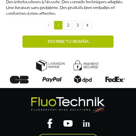
Des interlocuteurs à l'écoute. Des conseils techniques adaptés.
Une livraison sans problème. Des produits bien emballés et
conformes à mes attentes.
chevron_left
chevron_right
1
2
3
ESCRIBE TU RESEÑA