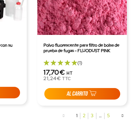
 con su
Polvo fluorescente para filtro de bolsa de
prueba de fugas - FLUODUST PINK
(1)
17,70€
HT
21,24€
TTC
AL CARRITO
1
2
3
…
5