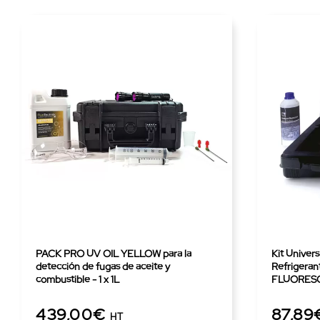
PACK PRO UV OIL YELLOW para la
Kit Univer
detección de fugas de aceite y
Refrigeran
combustible - 1 x 1L
FLUORESCE
7,5ml
439,00€
87,89
HT