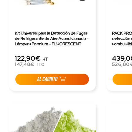
Kit Universal para la Detección de Fugas
PACK PRO 
de Refrigerante de Aire Acondicionado -
detección 
Lámpara Premium - FLUORESCENT
combustible
YELLOW - 250ML
122,90€
439,
HT
147,48€
526,80
TTC
AL CARRITO