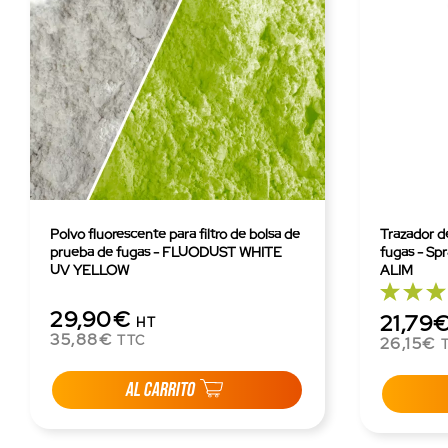
Polvo fluorescente para filtro de bolsa de
Trazador d
prueba de fugas - FLUODUST WHITE
fugas - Sp
UV YELLOW
ALIM
29,90€
21,79
HT
35,88€
TTC
26,15€
AL CARRITO