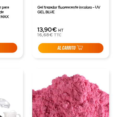
r para
Gel trazador fluorescente incoloro - UV
 de
GEL BLUE
V MAX
13,90€
HT
16,68€
TTC
AL CARRITO