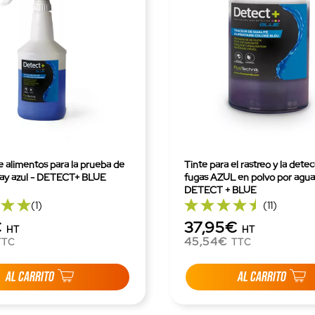
e alimentos para la prueba de
Tinte para el rastreo y la dete
ray azul - DETECT+ BLUE
fugas AZUL en polvo por agua 
DETECT + BLUE
(1)
(11)
€
37,95€
HT
HT
45,54€
TTC
TTC
AL CARRITO
AL CARRITO