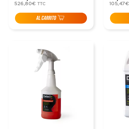
526,80€
105,47
TTC
AL CARRITO