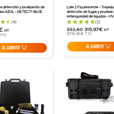
la detección y localización de
Lote 2 Fluorescente - Trazado
uidos AZUL - DETECT+ BLUE
detección de fugas y pruebas
estanqueidad de líquidos - U
(4)
(2)
€
332,60
315,97€
HT
HT
379,16€
TTC
TTC
AL CARRITO
AL CARRITO