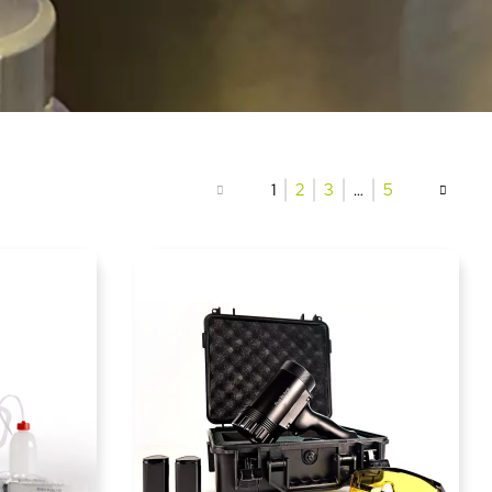
1
2
3
…
5