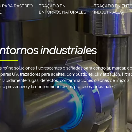
O PARA RASTREO
TRAÇADO EN
TRAÇADO EN ENT
O
ENTORNOS NATURALES
INDUSTRIALES
ntornos industriales
s reúne soluciones fluorescentes diseñadas para controlar, marcar, det
aras UV, trazadores para aceites, combustibles, climatización, filtr
r rápidamente fugas, defectos, contaminaciones o zonas de mezcla. Es
nto preventivo y la conformidad de los procesos industriales.