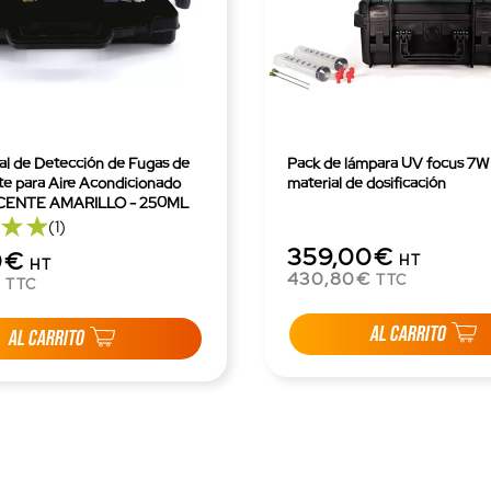
sal de Detección de Fugas de
Pack de lámpara UV focus 7W
te para Aire Acondicionado
material de dosificación
ENTE AMARILLO - 250ML
(1)
359,00€
0€
HT
HT
430,80€
TTC
€
TTC
AL CARRITO
AL CARRITO