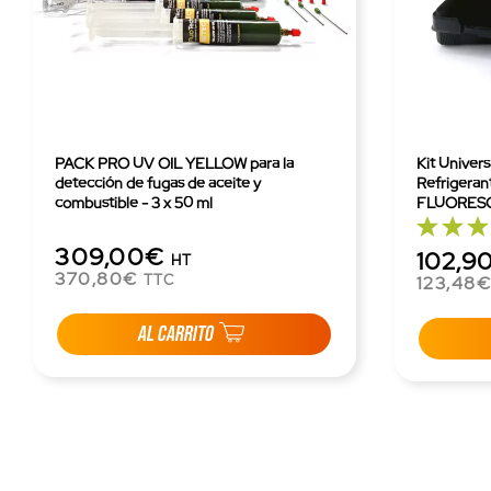
PACK PRO UV OIL YELLOW para la
Kit Univer
detección de fugas de aceite y
Refrigeran
combustible - 3 x 50 ml
FLUORESC
309,00€
102,9
HT
370,80€
TTC
123,48
AL CARRITO