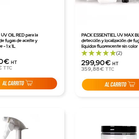
UV OIL RED para la
PACK ESSENTIEL UV MAX BLUE par
de fugas de aceite y
detección y localización de fu
 - 1 x 1L
líquidos fluorescente sin color
(2)
00€
299,90€
HT
HT
€
TTC
359,88€
TTC
AL CARRITO
AL CARRITO