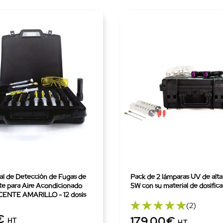
sal de Detección de Fugas de
Pack de 2 lámparas UV de alta
te para Aire Acondicionado
5W con su material de dosifica
NTE AMARILLO - 12 dosis
(2)
€
179,00€
HT
HT