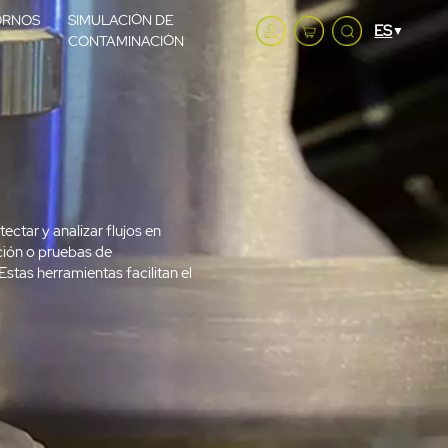
ORNOS
SIMULACIÓN DE
CONTAMINACIÓN
ectar y analizar flujos en
ación o pruebas de
tas herramientas facilitan el