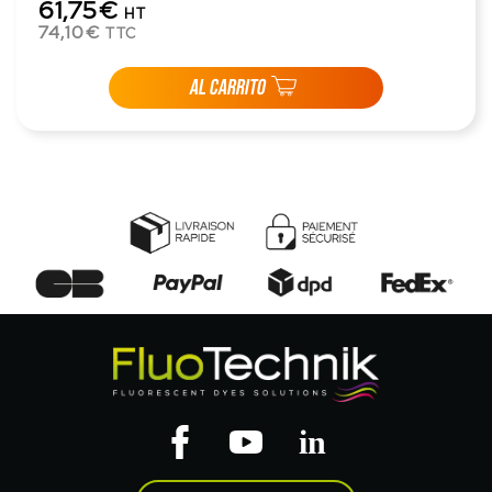
61,75€
HT
74,10€
TTC
AL CARRITO