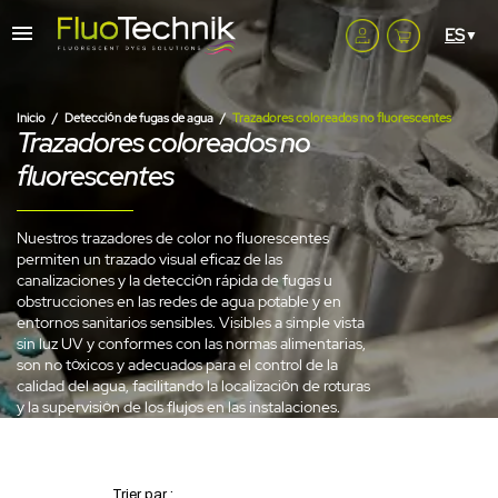
Inicio
Detección de fugas de agua
Trazadores coloreados no fluorescentes
Trazadores coloreados no
fluorescentes
Nuestros trazadores de color no fluorescentes
permiten un trazado visual eficaz de las
canalizaciones y la detección rápida de fugas u
obstrucciones en las redes de agua potable y en
entornos sanitarios sensibles. Visibles a simple vista
sin luz UV y conformes con las normas alimentarias,
son no tóxicos y adecuados para el control de la
calidad del agua, facilitando la localización de roturas
y la supervisión de los flujos en las instalaciones.
Trier par :