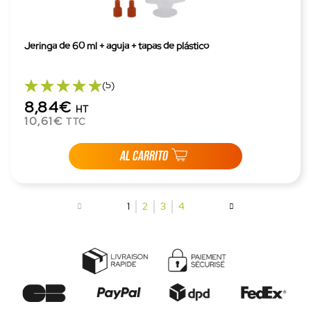
Jeringa de 60 ml + aguja + tapas de plástico
(5)
8,84€
HT
10,61€
TTC
AL CARRITO
1
2
3
4