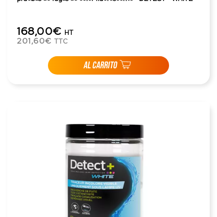
168,00€
HT
201,60€
TTC
AL CARRITO