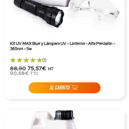
Kit UV MAX Blue y Lámpara UV - Linterna - Alta Precisión -
365nm - 5w
(1)
88,90
75,57€
HT
90,68€
TTC
AL CARRITO