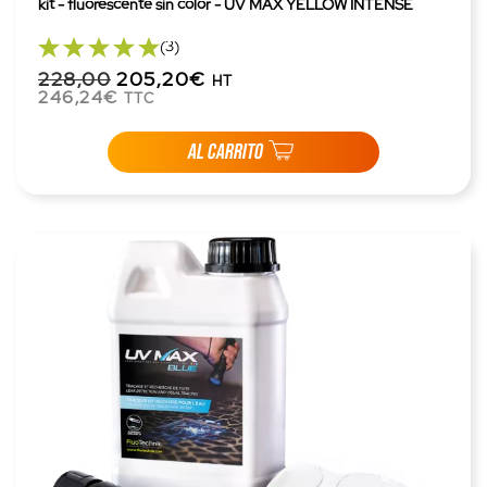
kit - fluorescente sin color - UV MAX YELLOW INTENSE
(3)
228,00
205,20€
HT
246,24€
TTC
AL CARRITO