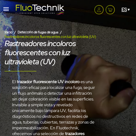
Inicio
Detección de fugas de agua
Rastreadores incoloros fluorescentes con luz ultravioleta (UV)
Rastreadores incoloros
fluorescentes con luz
ultravioleta (UV)
El
trazador fluorescente UV incoloro
es una
solución eficaz para localizar una fuga, seguir
un flujo anómalo o detectar una infiltración
sin dejar coloración visible en las superficies.
Invisible a simple vista y revelado
únicamente bajo lámpara UV, facilita los
diagnósticos no destructivos en redes de
agua, tuberías, cubiertas, terrazas y zonas de
impermeabilización. En Fluotechnik,
ofrecemos una selección de
trazadores