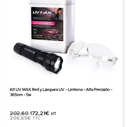
Kit UV MAX Red y Lámpara UV - Linterna - Alta Precisión -
365nm - 5w
202,60
172,21€
HT
206,65€
TTC