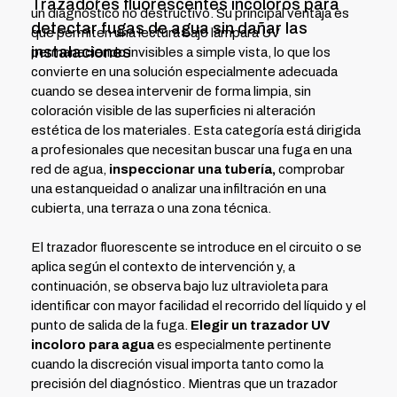
Trazadores fluorescentes incoloros para
un diagnóstico no destructivo. Su principal ventaja es
detectar fugas de agua sin dañar las
que permiten una lectura bajo lámpara UV
instalaciones
permaneciendo invisibles a simple vista, lo que los
convierte en una solución especialmente adecuada
cuando se desea intervenir de forma limpia, sin
coloración visible de las superficies ni alteración
estética de los materiales. Esta categoría está dirigida
a profesionales que necesitan buscar una fuga en una
red de agua,
inspeccionar una tubería,
comprobar
una estanqueidad o analizar una infiltración en una
cubierta, una terraza o una zona técnica.
El trazador fluorescente se introduce en el circuito o se
aplica según el contexto de intervención y, a
continuación, se observa bajo luz ultravioleta para
identificar con mayor facilidad el recorrido del líquido y el
punto de salida de la fuga.
Elegir un trazador UV
incoloro para agua
es especialmente pertinente
cuando la discreción visual importa tanto como la
precisión del diagnóstico. Mientras que un trazador