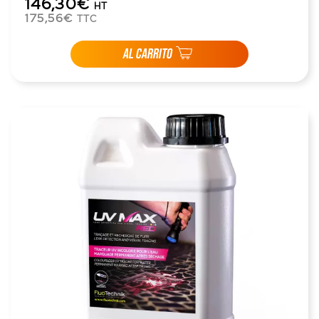
146,30€
HT
175,56€
TTC
AL CARRITO