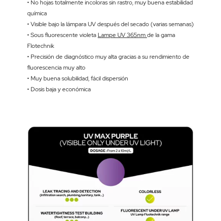
• No hojas totalmente incoloras sin rastro, muy buena estabilidad
química
• Visible bajo la lámpara UV después del secado (varias semanas)
• Sous fluorescente violeta
Lampe UV 365nm
de la gama
Flotechnik
• Precisión de diagnóstico muy alta gracias a su rendimiento de
fluorescencia muy alto
• Muy buena solubilidad, fácil dispersión
• Dosis baja y económica