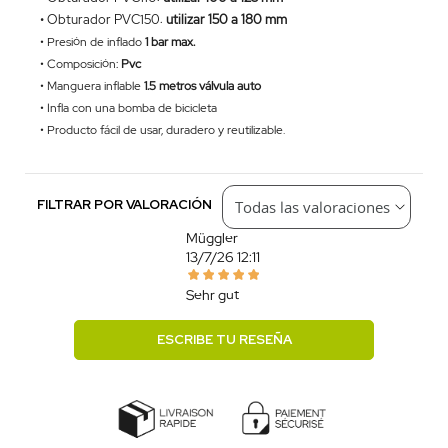
•
Obturador PVC150
:
utilizar 150 a 180 mm
• Presión de inflado
1 bar max.
• Composición:
Pvc
• Manguera inflable
1.5 metros válvula auto
• Infla con una bomba de bicicleta
• Producto fácil de usar, duradero y reutilizable.
FILTRAR POR VALORACIÓN
Müggler
13/7/26 12:11
Sehr gut
ESCRIBE TU RESEÑA