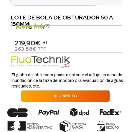
LOTE DE BOLA DE OBTURADOR 50 A
150MM
(2)
Réf.
L.BAL.OBTU
219,90€
HT
263,88€
TTC
El globo del obturador permite detener el reflujo en caso de
inundación de la taza del inodoro o la evacuación de aguas
residuales, etc.
AL CARRITO