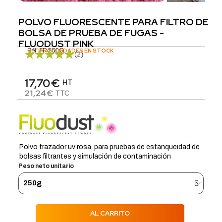
POLVO FLUORESCENTE PARA FILTRO DE
BOLSA DE PRUEBA DE FUGAS -
FLUODUST PINK
Réf.
ÚLTIMAS UNIDADES EN STOCK
FP.250G
(2)
17,70€
HT
21,24€
TTC
Polvo trazador uv rosa, para pruebas de estanqueidad de
bolsas filtrantes y simulación de contaminación
Peso neto unitario
AL CARRITO