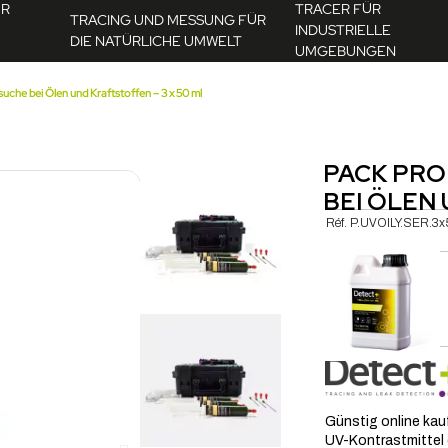
ÜR
TRACER FÜR
TRACING UND MESSUNG FÜR
INDUSTRIELLE
DIE NATÜRLICHE UMWELT
UMGEBUNGEN
he bei Ölen und Kraftstoffen – 3 x 50 ml
PACK PRO
BEI ÖLEN 
Réf.
P.UVOILY.SER.3
LECKSUCHMITTEL ÖL DETECT+ YELLOW UV OIL BEI ÖLVERLUST | FLUOTECHNIK
urrait vous intéresser...
AJOUTER AU PANIER
Günstig online kau
UV-Kontrastmittel (