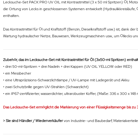
Lecksuche-Set PACK PRO UV OIL mit Kontrastmittel (3 x 50 ml Spritzen) Öl, Motor
die Ortung von Lecks in geschlossenen Systemen entwickelt (Hydraulikkreisläufe, Ölta
enthalten.
Das Kontrastmittel für Öl und Kraftstoff (Benzin, Dieselkraftstoff usw.) ist, dank 
Wartung hydraulischer Netze, Bauwesen, Werkzeugmaschinen usw., um Öllecks und 
Zubehör, das im Lecksuche-Set mit Kontrastmittel für Öl (3x50-ml Spritzen) enthalte
• drei 50-ml-Spritzen + drei Nadeln + drei Kappen (UV OIL YELLOW oder
RED
)
• ein Messbecher
• eine Ultrapräzisions-Schwarzlichtlampe / UV-Lampe mit Ladegerät und Akku
• zwei Schutzbrille gegen UV-Strahlen (Schwarzlicht)
• ein IP67-zertifizierter, wasserdichter, ultrarobuster Koffer, (Maße: 336 x 300 x 14
Das Lecksuche-Set ermöglicht die Markierung von einer Flüssigkeitsmenge bis zu 30
> Sie sind Händler / Wiederverkäufer
von Industrie- und Baubedarf, Materialverteil