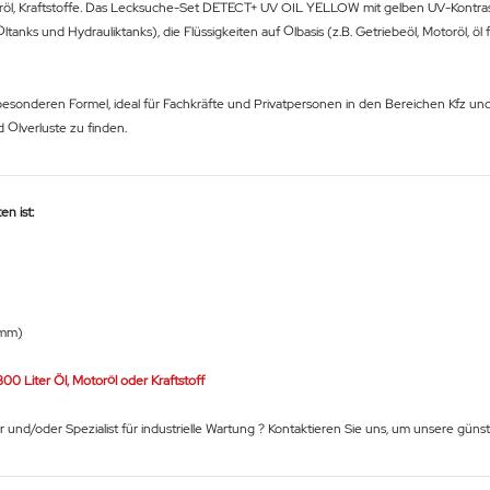
öl, Kraftstoffe. Das Lecksuche-Set DETECT+ UV OIL YELLOW mit gelben UV-Kontrastmit
nks und Hydrauliktanks), die Flüssigkeiten auf Ölbasis (z.B. Getriebeöl, Motoröl, öl f
der besonderen Formel, ideal für Fachkräfte und Privatpersonen in den Bereichen Kfz un
Ölverluste zu finden.
n ist:
8 mm)
0 Liter Öl, Motoröl oder Kraftstoff
er und/oder Spezialist für industrielle Wartung ? Kontaktieren Sie uns, um unsere gü