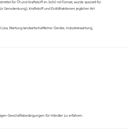
tel für Öl und Kraftstoff im 3x50 ml Format, wurde speziell für
ür Servolenkung), Kraftstoff und Erdölfraktionen jeglicher Art
d Lkw, Wartung landwirtschaftlicher Geräte, Industriewartung,
nstigen Geschäftsbedingungen für Händler zu erfahren.