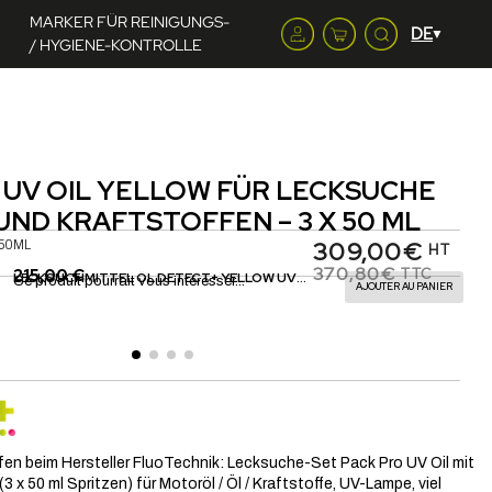
MARKER FÜR REINIGUNGS-
/ HYGIENE-KONTROLLE
 UV OIL YELLOW FÜR LECKSUCHE
UND KRAFTSTOFFEN – 3 X 50 ML
309,00€
x50ML
HT
370,80€
21,90 €
TTC
LECKSUCHMITTEL MOTORÖL DETECT+ YELLOW UV OIL BEI ÖLVERLUST | FLUOTECHNIK
Ce produit pourrait vous intéresser...
AJOUTER AU PANIER
fen beim Hersteller FluoTechnik: Lecksuche-Set Pack Pro UV Oil mit
3 x 50 ml Spritzen) für Motoröl / Öl / Kraftstoffe, UV-Lampe, viel