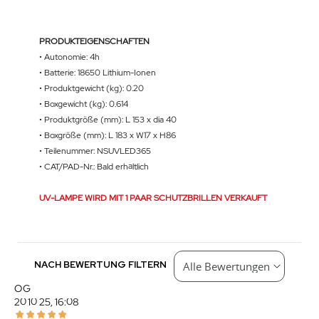
PRODUKTEIGENSCHAFTEN
• Autonomie: 4h
• Batterie: 18650 Lithium-Ionen
• Produktgewicht (kg): 0.20
• Boxgewicht (kg): 0.614
• Produktgröße (mm): L 153 x dia 40
• Boxgröße (mm): L 183 x W17 x H86
• Teilenummer: NSUVLED365
• CAT/PAD-Nr.: Bald erhältlich
UV-LAMPE WIRD MIT 1 PAAR SCHUTZBRILLEN VERKAUFT
NACH BEWERTUNG FILTERN
O.G.
20.10.25, 16:08