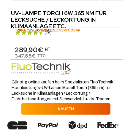
UV-LAMPE TORCH 6W 365 NM FÜR
LECKSUCHE / LECKORTUNG IN
KLIMAANLAGE ETC.
Réf.
NUR NOCH WENIGE TEILE VERFÜGBAR
K.LUV365.6W+LUN
(19)
289,90€
HT
347,88€
TTC
Günstig online kaufen beim Spezialisten FluoTechnik:
Hochleistungs-UV-Lampe Modell Torch (365 nm) für
Lecksuche in Klimaanlagen / Leckortung /
Dichtheitsprüfungen mit Schwarzlicht + UV-Tracern.
KAUFEN