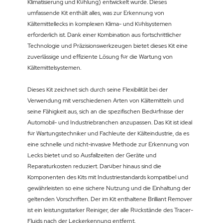
Klimatisierung und Kühlung) entwickelt wurde. Dieses
umfassende Kit enthält alles, was zur Erkennung von
Kältemittellecks in komplexen Klima- und Kühlsystemen
erforderlich ist. Dank einer Kombination aus fortschrittlicher
Technologie und Präzisionswerkzeugen bietet dieses Kit eine
zuverlässige und effiziente Lösung für die Wartung von
Kältemittelsystemen.
Dieses Kit zeichnet sich durch seine Flexibilität bei der
Verwendung mit verschiedenen Arten von Kältemitteln und
seine Fähigkeit aus, sich an die spezifischen Bedürfnisse der
Automobil- und Industriebranchen anzupassen. Das Kit ist ideal
für Wartungstechniker und Fachleute der Kälteindustrie, da es
eine schnelle und nicht-invasive Methode zur Erkennung von
Lecks bietet und so Ausfallzeiten der Geräte und
Reparaturkosten reduziert. Darüber hinaus sind die
Komponenten des Kits mit Industriestandards kompatibel und
gewährleisten so eine sichere Nutzung und die Einhaltung der
geltenden Vorschriften. Der im Kit enthaltene Brilliant Remover
ist ein leistungsstarker Reiniger, der alle Rückstände des Tracer-
Fluids nach der Leckerkennung entfernt.