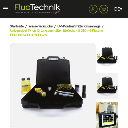
Startseite
Wasserlecksuche
UV-Kontrastmittel Klimaanlage
Universalset für die Ortung von Kältemittellecks mit 250-ml-Flasche
FLUORESCENT YELLOW