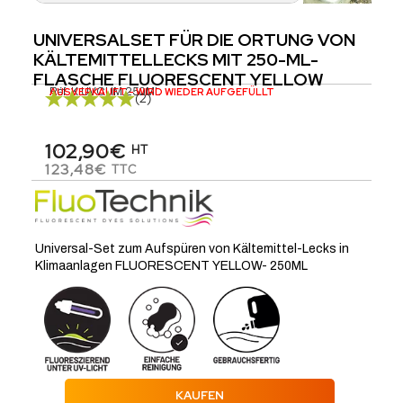
UNIVERSALSET FÜR DIE ORTUNG VON
KÄLTEMITTELLECKS MIT 250-ML-
FLASCHE FLUORESCENT YELLOW
Réf.
AUSVERKAUFT - WIRD WIEDER AUFGEFÜLLT
K.UVCLIM.250ML
(2)
102,90€
HT
123,48€
TTC
Universal-Set zum Aufspüren von Kältemittel-Lecks in
Klimaanlagen FLUORESCENT YELLOW- 250ML
KAUFEN