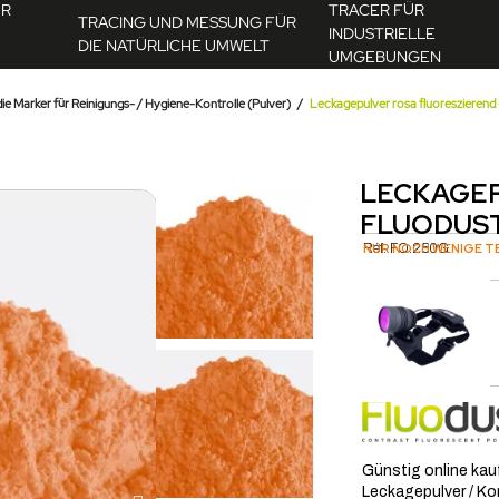
ÜR
TRACER FÜR
TRACING UND MESSUNG FÜR
INDUSTRIELLE
DIE NATÜRLICHE UMWELT
UMGEBUNGEN
 die Marker für Reinigungs- / Hygiene-Kontrolle (Pulver)
Leckagepulver rosa fluoreszier
LECKAGEP
FLUODUS
Réf.
NUR NOCH WENIGE T
FO.250G
TRACER-PULVER GRÜN (FLUORESZIEREND) FLUODUST GREEN | FLUOTECHNIK
 vous intéresser...
AJOUTER AU PANIER
Günstig online kau
Leckagepulver / Ko