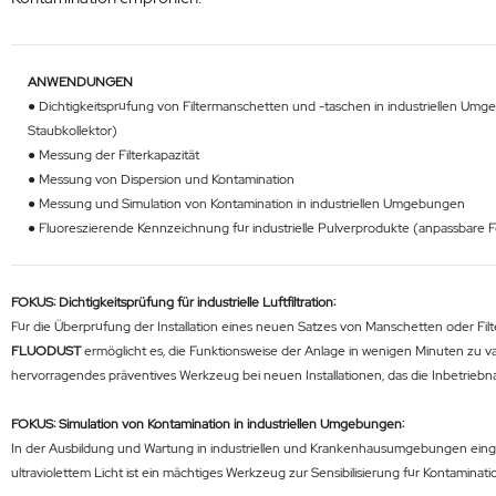
ANWENDUNGEN
● Dichtigkeitsprüfung von Filtermanschetten und -taschen in industriellen Umge
Staubkollektor)
● Messung der Filterkapazität
● Messung von Dispersion und Kontamination
● Messung und Simulation von Kontamination in industriellen Umgebungen
● Fluoreszierende Kennzeichnung für industrielle Pulverprodukte (anpassbare 
FOKUS: Dichtigkeitsprüfung für industrielle Luftfiltration:
Für die Überprüfung der Installation eines neuen Satzes von Manschetten oder Filte
FLUODUST
ermöglicht es, die Funktionsweise der Anlage in wenigen Minuten zu va
hervorragendes präventives Werkzeug bei neuen Installationen, das die Inbetri
FOKUS: Simulation von Kontamination in industriellen Umgebungen:
In der Ausbildung und Wartung in industriellen und Krankenhausumgebungen einges
ultraviolettem Licht ist ein mächtiges Werkzeug zur Sensibilisierung für Kontami