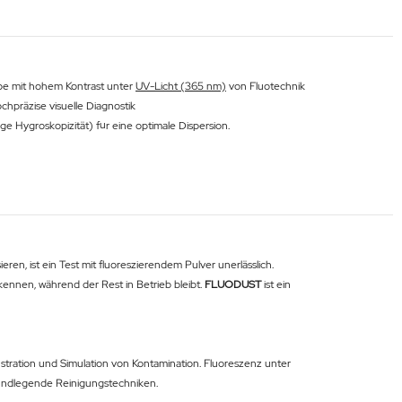
be mit hohem Kontrast unter
UV-Licht (365 nm)
von Fluotechnik
chpräzise visuelle Diagnostik
e Hygroskopizität) für eine optimale Dispersion.
en, ist ein Test mit fluoreszierendem Pulver unerlässlich.
kennen, während der Rest in Betrieb bleibt.
FLUODUST
ist ein
ration und Simulation von Kontamination. Fluoreszenz unter
grundlegende Reinigungstechniken.