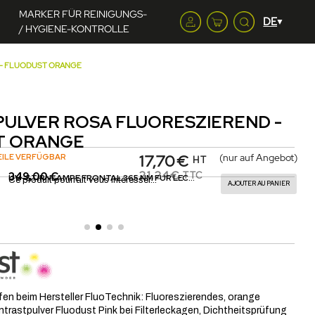
MARKER FÜR REINIGUNGS-
/ HYGIENE-KONTROLLE
end - FLUODUST ORANGE
ULVER ROSA FLUORESZIEREND -
T ORANGE
17,70€
(nur auf Angebot)
EILE VERFÜGBAR
HT
21,24€
349,00 €
TTC
UV-STIRNLAMPE FRONTAL 365 NM FÜR LECKSUCHE / LECKORTUNG - 3W
Ce produit pourrait vous intéresser...
AJOUTER AU PANIER
fen beim Hersteller FluoTechnik: Fluoreszierendes, orange
ntrastpulver Fluodust Pink bei Filterleckagen, Dichtheitsprüfung