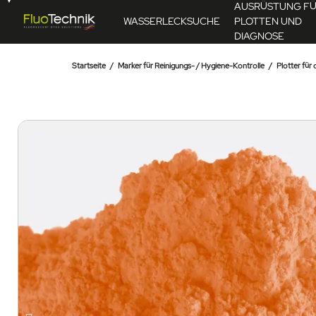
AUSRÜSTUNG F
WASSERLECKSUCHE
PLOTTEN UND
DIAGNOSE
Startseite
Marker für Reinigungs- / Hygiene-Kontrolle
Plotter für
17,70 €
Ce produit pourrait
AJOUTER AU PANIER