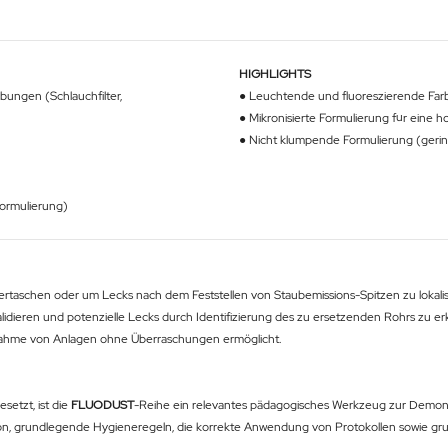
HIGHLIGHTS
bungen (Schlauchfilter,
● Leuchtende und fluoreszierende Far
● Mikronisierte Formulierung für eine ho
● Nicht klumpende Formulierung (gering
Formulierung)
rtaschen oder um Lecks nach dem Feststellen von Staubemissions-Spitzen zu lokalisier
lidieren und potenzielle Lecks durch Identifizierung des zu ersetzenden Rohrs zu er
ebnahme von Anlagen ohne Überraschungen ermöglicht.
etzt, ist die
FLUODUST
-Reihe ein relevantes pädagogisches Werkzeug zur Demonst
nation, grundlegende Hygieneregeln, die korrekte Anwendung von Protokollen sowie 