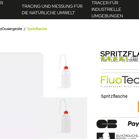
ÜR
TRACER FÜR
TRACING UND MESSUNG FÜR
INDUSTRIELLE
DIE NATÜRLICHE UMWELT
UMGEBUNGEN
d Dosiergeräte
Spritzflasche
SPRITZFL
(19)
Réf.
FLAC.PIS.250ML
Spritzflasche