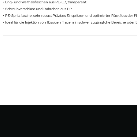
• Eng- und Weithalsflaschen aus PE-LD, transparent.
• Schraubverschluss und Röhrchen aus PP.
• PE-Spritzflasche, sehr robust Präzises Einspritzen und optimierter Rückfluss der 
• Ideal für die Injektion von flüssigen Tracern in schwer zugängliche Bereiche oder B