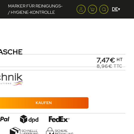
MARKER FÜR REINIGUNGS-
/ HYGIENE-KONTROLLE
ASCHE
7,47€
HT
8,96€
TTC
KAUFEN