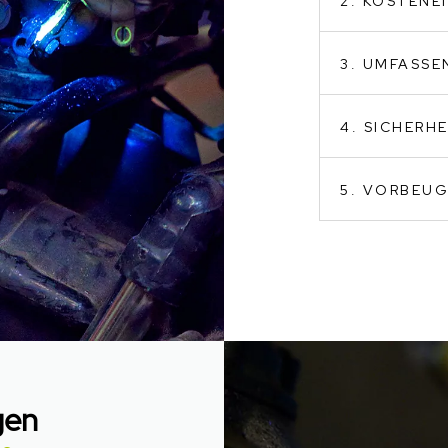
2. KOSTENE
3. UMFASS
4. SICHERH
5. VORBEU
gen