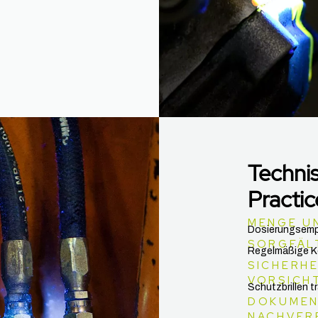
Techni
Practic
MENGE U
Dosierungsemp
SORGFÄL
Regelmäßige Ko
SICHERHE
VORSICH
Schutzbrillen t
DOKUMEN
NACHVER