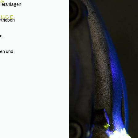
NG
mieranlagen
EUGE
etrieben
n,
fen und