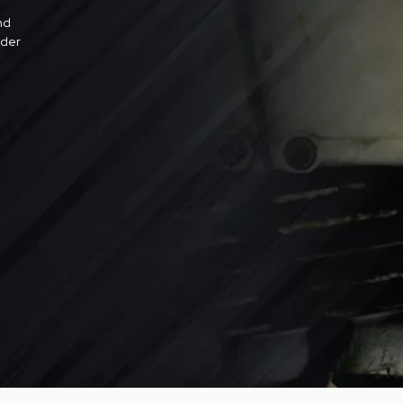
nd
 der