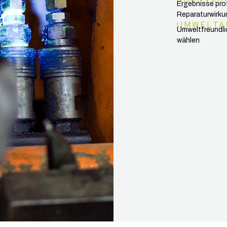
Ergebnisse prot
Reparaturwirku
UMWELTA
Umweltfreundli
wählen