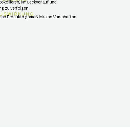
okollieren, um Leckverlauf und
ng zu verfolgen
USWIRKUNG
che Produkte gemäß lokalen Vorschriften