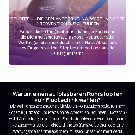
SCHRITT 4 – DIE GEPLANTE PRÜFUNG, WARTUNG ODER
INTERVENTION DURCHFÜHREN
Sobald die Leitung isoliert ist, kann der Fachmann
die Dichtheitsprüfung, Diagnose, Reparatur oder
Wartungsmaßnahme durchführen. Nach Abschluss
des Eingriffs wird der Stopfen entleert und aus der
Leitung entfernt.
Warum einen aufblasbaren Rohrstopfen
von Fluotechnik wählen?
Die Wahl eines geeigneten aufblasbaren Rohrstopfens bedeutet mehr
Sicherheit, Effizienz und Präzision bei Arbeiten an Leitungen. Fluotechnik
wählt Ausrüstungen aus, die für Fachleute entwickelt wurden, die einen
Netzabschnitt isolieren, eine Dichtheitsprüfung vorbereiten oder eine
Wartungsmaßnahme absichern müssen. Unser Sortiment deckt