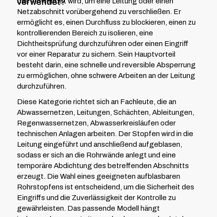
das verwendet wird, um eine Leitung oder einen
verwendet?
Netzabschnitt vorübergehend zu verschließen. Er
ermöglicht es, einen Durchfluss zu blockieren, einen zu
kontrollierenden Bereich zu isolieren, eine
Dichtheitsprüfung durchzuführen oder einen Eingriff
vor einer Reparatur zu sichern. Sein Hauptvorteil
besteht darin, eine schnelle und reversible Absperrung
zu ermöglichen, ohne schwere Arbeiten an der Leitung
durchzuführen.
Diese Kategorie richtet sich an Fachleute, die an
Abwassernetzen, Leitungen, Schächten, Ableitungen,
Regenwassernetzen, Abwasserkreisläufen oder
technischen Anlagen arbeiten. Der Stopfen wird in die
Leitung eingeführt und anschließend aufgeblasen,
sodass er sich an die Rohrwände anlegt und eine
temporäre Abdichtung des betreffenden Abschnitts
erzeugt. Die Wahl eines geeigneten aufblasbaren
Rohrstopfens ist entscheidend, um die Sicherheit des
Eingriffs und die Zuverlässigkeit der Kontrolle zu
gewährleisten. Das passende Modell hängt