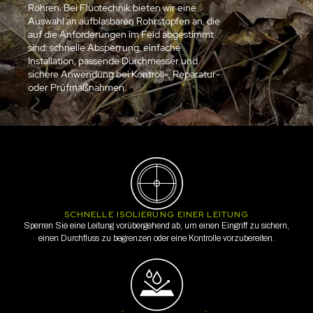
Rohren. Bei Fluotechnik bieten wir eine
Auswahl an aufblasbaren Rohrstopfen an, die
auf die Anforderungen im Feld abgestimmt
sind: schnelle Absperrung, einfache
Installation, passende Durchmesser und
sichere Anwendung bei Kontroll-, Reparatur-
oder Prüfmaßnahmen.
SCHNELLE ISOLIERUNG EINER LEITUNG
Sperren Sie eine Leitung vorübergehend ab, um einen Eingriff zu sichern,
einen Durchfluss zu begrenzen oder eine Kontrolle vorzubereiten.