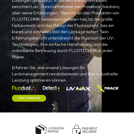
Lösungen geschätzt. In diesem exklusiven Video
berichtet Loïc, Geschäftsführer von Provence Solutions,
über seine Erfahrungen: "Was mir an den Produkten von
FLUOTECHNIK besonders gefallen hat, ist die große
Farbauswahl und das Prinzip der Fluoreszenz, das ein
klares und schnelles Bild der Leckage liefert. Sein
Erfahrungsbericht unterstreicht die Präzision der UV-
Technologien, ihre einfache Handhabung und die
individuelle Betreuung durch FLUOTECHNIK in jeder
Phase.
Erfahren Sie, wie unsere Lösungen Ihr
Leckmanagement revolutionieren und Ihre industrielle
Leistung optimieren können.
VIDEO ANSEHEN