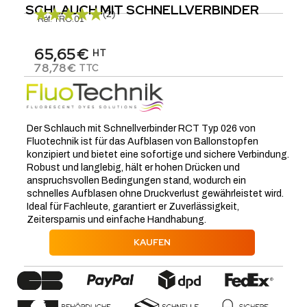
SCHLAUCH MIT SCHNELLVERBINDER
(2)
Réf.
TRC.01
65,65€
HT
78,78€
TTC
Der Schlauch mit Schnellverbinder RCT Typ 026 von
Fluotechnik ist für das Aufblasen von Ballonstopfen
konzipiert und bietet eine sofortige und sichere Verbindung.
Robust und langlebig, hält er hohen Drücken und
anspruchsvollen Bedingungen stand, wodurch ein
schnelles Aufblasen ohne Druckverlust gewährleistet wird.
Ideal für Fachleute, garantiert er Zuverlässigkeit,
Zeitersparnis und einfache Handhabung.
KAUFEN