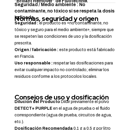
“Brillant Remover” de Fluotechnik
Seguridad / Medio ambiente : No
contaminante, no tóxico si se respeta la dosis
Normas, seguridad y origen
indicada
Seguridad :
el producto es «no contaminante, no
tóxico y seguro para el medio ambiente», siempre que
se respeten las condiciones de uso y la dosificación
prescrita.
Origen / fabricación :
este producto está fabricado
en Francia.
Uso responsable :
respetar las dosificaciones para
evitar cualquier impacto no controlado; eliminar los
residuos conforme a los protocolos locales.
Consejos de uso y dosificación
Dilución del Producto
Diluir previamente el polvo
DETECT+ PURPLE
en el agua de prueba o el fluido
correspondiente (agua de prueba, circuitos de agua,
etc.).
Dosificación Recomendada
0,1 g a 0,5 g por litro