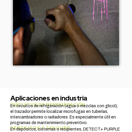
Aplicaciones en industria
CIRCUITOS DE REFRIGERACIÓN
En circuitos de refrigeración (agua o mezclas con glicol),
el trazador permite localizar microfugas en tuberías,
intercambiadores o radiadores. Es especialmente útil en
programas de mantenimiento preventivo.
DEPÓSITOS Y TANQUES
En depósitos, cisternas o recipientes, DETECT+ PURPLE