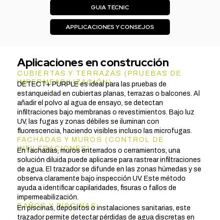
GUIA TECNIC
APPLICACIONES Y CONSEJOS
Aplicaciones en construcción
CUBIERTAS Y TERRAZAS (PRUEBAS DE
IMPERMEABILIZACIÓN)
DETECT+ PURPLE es ideal para las pruebas de
estanqueidad en cubiertas planas, terrazas o balcones. Al
añadir el polvo al agua de ensayo, se detectan
infiltraciones bajo membranas o revestimientos. Bajo luz
UV, las fugas y zonas débiles se iluminan con
fluorescencia, haciendo visibles incluso las microfugas.
FACHADAS Y MUROS (CONTROL DE
INFILTRACIONES)
En fachadas, muros enterrados o cerramientos, una
solución diluida puede aplicarse para rastrear infiltraciones
de agua. El trazador se difunde en las zonas húmedas y se
observa claramente bajo inspección UV. Este método
ayuda a identificar capilaridades, fisuras o fallos de
impermeabilización.
BAÑOS Y PISCINAS
En piscinas, depósitos o instalaciones sanitarias, este
trazador permite detectar pérdidas de agua discretas en