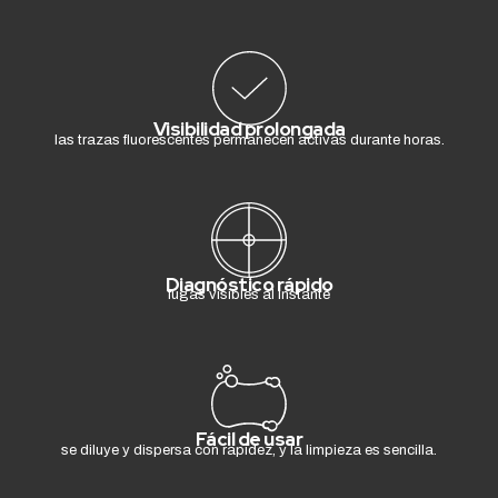
Visibilidad prolongada
las trazas fluorescentes permanecen activas durante horas.
Diagnóstico rápido
fugas visibles al instante
Fácil de usar
se diluye y dispersa con rapidez, y la limpieza es sencilla.