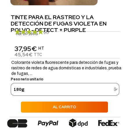
TINTE PARA EL RASTREO Y LA
DETECCIÓN DE FUGAS VIOLETA EN
POLVO - DETECT + PURPLE
(2)
Réf.
DP.180G
37,95€
HT
45,54€
TTC
Colorante violeta fluorescente para detección de fugas y
rastreo de redes de agua domésticas e industriales, prueba
de fugas, ...
Peso neto unitario
AL CARRITO