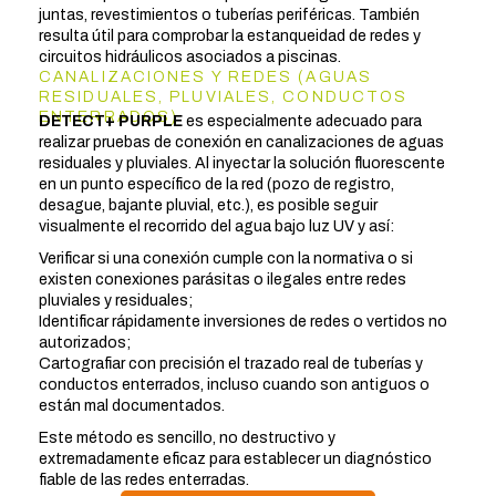
juntas, revestimientos o tuberías periféricas. También
resulta útil para comprobar la estanqueidad de redes y
circuitos hidráulicos asociados a piscinas.
CANALIZACIONES Y REDES (AGUAS
RESIDUALES, PLUVIALES, CONDUCTOS
ENTERRADOS)
DETECT+ PURPLE
es especialmente adecuado para
realizar pruebas de conexión en canalizaciones de aguas
residuales y pluviales. Al inyectar la solución fluorescente
en un punto específico de la red (pozo de registro,
desague, bajante pluvial, etc.), es posible seguir
visualmente el recorrido del agua bajo luz UV y así:
Verificar si una conexión cumple con la normativa o si
existen conexiones parásitas o ilegales entre redes
pluviales y residuales;
Identificar rápidamente inversiones de redes o vertidos no
autorizados;
Cartografiar con precisión el trazado real de tuberías y
conductos enterrados, incluso cuando son antiguos o
están mal documentados.
Este método es sencillo, no destructivo y
extremadamente eficaz para establecer un diagnóstico
fiable de las redes enterradas.