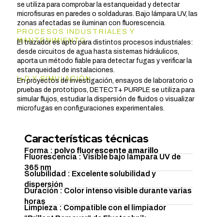
se utiliza para comprobar la estanqueidad y detectar
microfisuras en paredes o soldaduras. Bajo lámpara UV, las
zonas afectadas se iluminan con fluorescencia.
PROCESOS INDUSTRIALES Y
MANTENIMIENTO
El trazador es apto para distintos procesos industriales:
desde circuitos de agua hasta sistemas hidráulicos,
aporta un método fiable para detectar fugas y verificar la
estanqueidad de instalaciones.
I+D Y SIMULACIÓN
En proyectos de investigación, ensayos de laboratorio o
pruebas de prototipos, DETECT+ PURPLE se utiliza para
simular flujos, estudiar la dispersión de fluidos o visualizar
microfugas en configuraciones experimentales.
Características técnicas
Forma :
polvo fluorescente amarillo
Fluorescencia : Visible bajo lámpara UV de
365 nm
Solubilidad : Excelente solubilidad y
dispersión
Duración : Color intenso visible durante varias
horas
Limpieza : Compatible con el limpiador