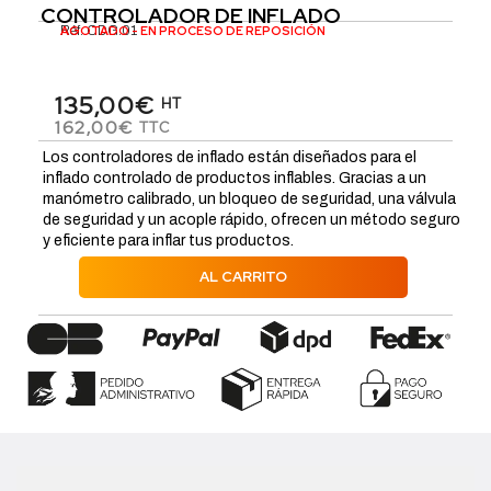
CONTROLADOR DE INFLADO
Réf.
AGOTADO - EN PROCESO DE REPOSICIÓN
CDG.01
135,00€
HT
162,00€
TTC
Los controladores de inflado están diseñados para el
inflado controlado de productos inflables. Gracias a un
manómetro calibrado, un bloqueo de seguridad, una válvula
de seguridad y un acople rápido, ofrecen un método seguro
y eficiente para inflar tus productos.
AL CARRITO