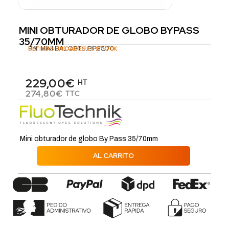
MINI OBTURADOR DE GLOBO BYPASS
35/70MM
Réf.
ÚLTIMAS UNIDADES EN STOCK
MINI.BAL.OBTU.BP.35/70
229,00€
HT
274,80€
TTC
Mini obturador de globo By Pass 35/70mm
AL CARRITO