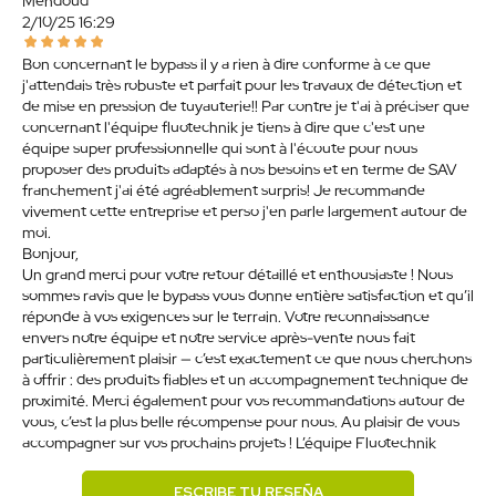
Mendoud
2/10/25 16:29
Bon concernant le bypass il y a rien à dire conforme à ce que
j'attendais très robuste et parfait pour les travaux de détection et
de mise en pression de tuyauterie!! Par contre je t'ai à préciser que
concernant l'équipe fluotechnik je tiens à dire que c'est une
équipe super professionnelle qui sont à l'écoute pour nous
proposer des produits adaptés à nos besoins et en terme de SAV
franchement j'ai été agréablement surpris! Je recommande
vivement cette entreprise et perso j'en parle largement autour de
moi.
Bonjour,
Un grand merci pour votre retour détaillé et enthousiaste ! Nous
sommes ravis que le bypass vous donne entière satisfaction et qu’il
réponde à vos exigences sur le terrain. Votre reconnaissance
envers notre équipe et notre service après-vente nous fait
particulièrement plaisir — c’est exactement ce que nous cherchons
à offrir : des produits fiables et un accompagnement technique de
proximité. Merci également pour vos recommandations autour de
vous, c’est la plus belle récompense pour nous. Au plaisir de vous
accompagner sur vos prochains projets ! L’équipe Fluotechnik
ESCRIBE TU RESEÑA