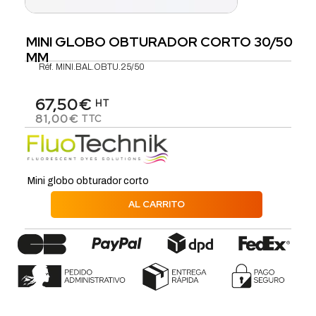
MINI GLOBO OBTURADOR CORTO 30/50
MM
Réf.
MINI.BAL.OBTU.25/50
67,50€
HT
81,00€
TTC
Mini globo obturador corto
AL CARRITO