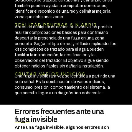
soluciones de
trazado de tuberías y canalizaciones
también pueden ayudar a comprobar conexiones,
identificar el recorrido de una red y delimitar mejor la
zona que debe analizarse.
REALIZAR PRUEBAS SIN ABRIR
Antes de cualquier intervención invasiva, es posible
realizar comprobaciones básicas para confirmar o
descartar la presencia de una fuga en una zona
concreta. Según el tipo de red y el fluido implicado, los
kits completos de trazado para el agua
pueden
facilitar la introducción, la dosificación y la
observación del trazador. El objetivo sigue siendo
obtener indicios fiables sin dañar la instalación.
CRUZAR VARIOS INDICIOS
Una fuga invisible rara vez se identifica a partir de una
sola señal. Es la combinación de varios indicios,
consumo, presión, comportamiento del sistema, la
que permite llegar a un diagnóstico coherente.
Errores frecuentes ante una
fuga invisible
Ante una fuga invisible, algunos errores son