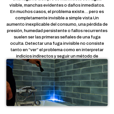
visible, manchas evidentes o daños inmediatos.
En muchos casos, el problema existe… pero es
completamente invisible a simple vista Un
aumento inexplicable del consumo, una pérdida de
presión, humedad persistente o fallos recurrentes
suelen ser las primeras señales de una fuga
oculta. Detectar una fuga invisible no consiste
tanto en “ver” el problema como en interpretar
indicios indirectos y seguir un método de
diagnóstico estructurado. En este artículo
explicamos cómo reconocer los signos de una
fuga invisible, por qué algunas fugas pasan
desapercibidas durante mucho tiempo y, sobre
todo, cómo identificarlas sin romper
innecesariamente.