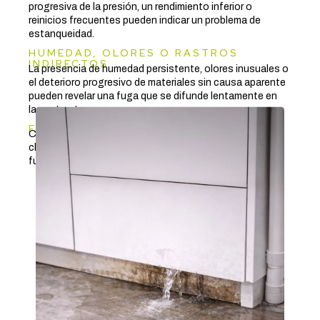
progresiva de la presión, un rendimiento inferior o
reinicios frecuentes pueden indicar un problema de
estanqueidad.
HUMEDAD, OLORES O RASTROS
INDIRECTOS
La presencia de humedad persistente, olores inusuales o
el deterioro progresivo de materiales sin causa aparente
pueden revelar una fuga que se difunde lentamente en
las estructuras.
FALLOS REPETIDOS O INEXPLICABLES
Cuando se producen averías recurrentes sin una causa
clara, una fuga invisible puede estar alterando el
funcionamiento normal del sistema.