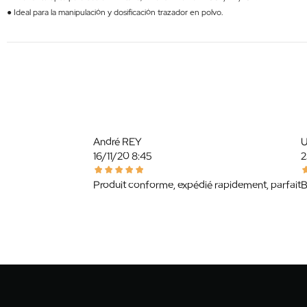
● Ideal para la manipulación y dosificación trazador en polvo.
André REY
U
16/11/20 8:45
2
Produit conforme, expédié rapidement, parfait
B