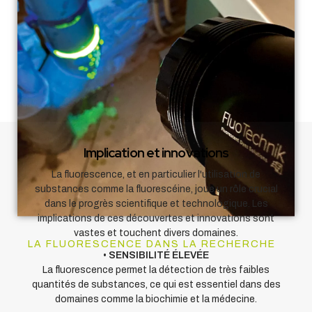
Implication et innovations
La fluorescence, et en particulier l'utilisation de
substances comme la fluorescéine, joue un rôle crucial
dans le progrès scientifique et technologique. Les
implications de ces découvertes et innovations sont
vastes et touchent divers domaines.
LA FLUORESCENCE DANS LA RECHERCHE
•
SENSIBILIT
É
ÉLEV
ÉE
La fluorescence permet la détection de très faibles
quantités de substances, ce qui est essentiel dans des
domaines comme la biochimie et la médecine.