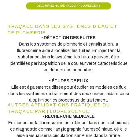
DÉCOUVREZ NOTRE PRODUIT FLUORESCEINE
TRAÇAGE DANS LES SYSTÈMES D'EAU ET
DE PLOMBERIE
•
D
É
TECTION DES FUITES
Dans les systèmes de plomberie et canalisation, la
fluorescéine aide à localiser les fuites. En injectant la
substance dans le système, les fuites peuvent être
identifiées par l'apparition de la couleur verte caractéristique
en dehors des conduites.
• ÉTUDES DE FLUX
Elle est également utilisée pour étudier les modèles de flux
dans les systèmes de traitement des eaux usées, aidant ainsi
à optimiser les processus de traitement.
AUTRES APPLICATIONS PRATIQUES DU
TRAÇAGE PAR FLUORESCENCE
•
RECHERCHE M
É
DICALE
En médecine, la fluorescéine est utilisée dans des techniques
de diagnostic comme l'angiographie fluorescéinique, où elle
aide à visualiser la circulation sanguine dans la rétine.