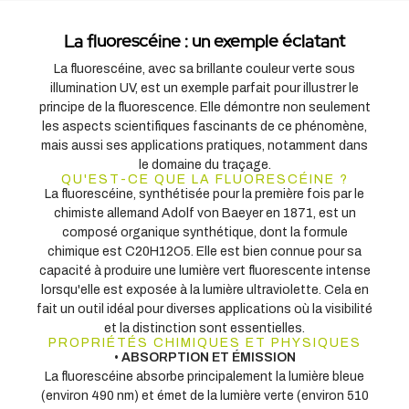
La fluorescéine : un exemple éclatant
La fluorescéine, avec sa brillante couleur verte sous
illumination UV, est un exemple parfait pour illustrer le
principe de la fluorescence. Elle démontre non seulement
les aspects scientifiques fascinants de ce phénomène,
mais aussi ses applications pratiques, notamment dans
le domaine du traçage.
QU'EST-CE QUE LA FLUORESCÉINE ?
La fluorescéine, synthétisée pour la première fois par le
chimiste allemand Adolf von Baeyer en 1871, est un
composé organique synthétique, dont la formule
chimique est C20H12O5. Elle est bien connue pour sa
capacité à produire une lumière vert fluorescente intense
lorsqu'elle est exposée à la lumière ultraviolette. Cela en
fait un outil idéal pour diverses applications où la visibilité
et la distinction sont essentielles.
PROPRIÉTÉS CHIMIQUES ET PHYSIQUES
•
ABSORPTION ET ÉMISSION
La fluorescéine absorbe principalement la lumière bleue
(environ 490 nm) et émet de la lumière verte (environ 510