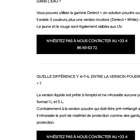
DANS L'EAU ?
Vous pouvez utiliser la gamme Detect +, en solution poudre ou 
Il existe 3 couleurs, plus une version incolore (Detect + White)
Le jaune et le rouge sont également visibles aux UV.
N'HÉSITEZ PAS À NOUS CONTACTER AU +33 4
86 69 63 72
QU'ELLE DIFFÉRENCE Y A-T-IL ENTRE LA VERSION POUD
+ ?
La version liquide est prête à l'emploi et ne nécessite aucune p
format 1 L et 5 L.
Contrairement à la version poudre qui doit-être pré-mélangé a
Il nécessite le port de matériel de protection comme des gants
protection.
N'HÉSITEZ PAS À NOUS CONTACTER AU +33 4