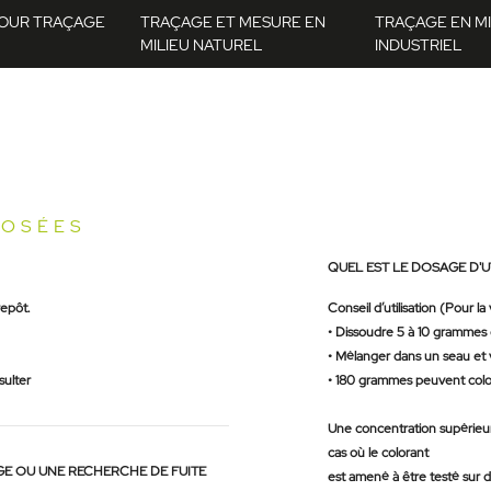
OUR TRAÇAGE
TRAÇAGE ET MESURE EN
TRAÇAGE EN MI
MILIEU NATUREL
INDUSTRIEL
POSÉES
QUEL EST LE DOSAGE D'U
repôt.
Conseil d’utilisation (Pour la
• Dissoudre 5 à 10 grammes d
• Mélanger dans un seau et 
sulter
• 180 grammes peuvent color
Une concentration supérieur
cas où le colorant
GE OU UNE RECHERCHE DE FUITE
est amené à être testé sur d