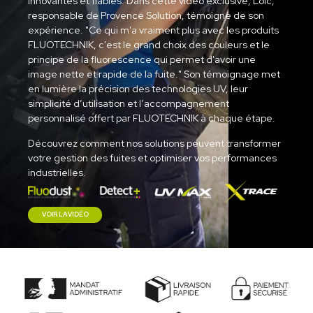
innovantes et fiables. Dans cette vidéo exclusive, Loïc,
responsable de Provence Solution, témoigne de son
expérience.
"Ce qui m'a vraiment plus avec les produits
FLUOTECHNIK, c'est le grand choix des couleurs et le
principe de la fluorescence qui permet d'avoir une
image nette et rapide de la fuite." Son témoignage met
en lumière la précision des technologies UV, leur
simplicité d’utilisation et l’accompagnement
personnalisé offert par FLUOTECHNIK à chaque étape.
Découvrez comment nos solutions peuvent transformer
votre gestion des fuites et optimiser vos performances
industrielles.
VOIR LA VIDÉO