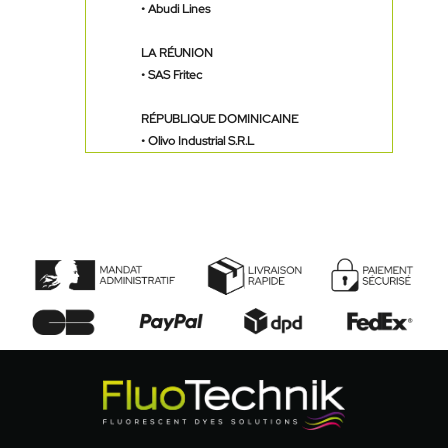
• Abudi Lines
LA RÉUNION
•
SAS Fritec
R
É
PUBLIQUE DOMINICAINE
•
Olivo Industrial S.R.L