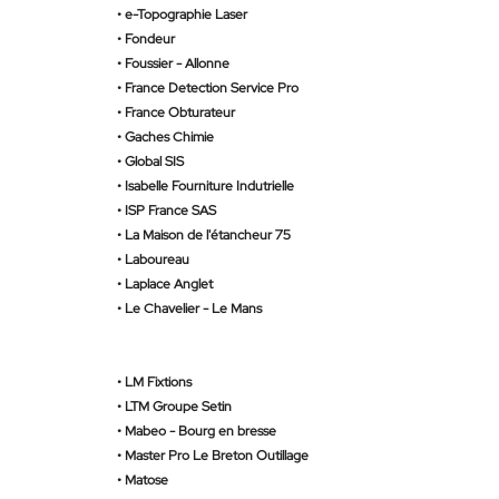
•
e-Topographie Laser
•
Fondeur
•
Foussier - Allonne
•
France Detection Service Pro
•
France Obturateur
•
Gaches Chimie
•
Global SIS
• Isabelle Fourniture Indutrielle
•
ISP France SAS
•
La Maison de l'étancheur 75
•
Laboureau
• Laplace Anglet
•
Le Chavelier - Le Mans
•
LM Fixtions
•
LTM Groupe Setin
•
Mabeo - Bourg en bresse
•
Master Pro Le Breton Outillage
•
Matose