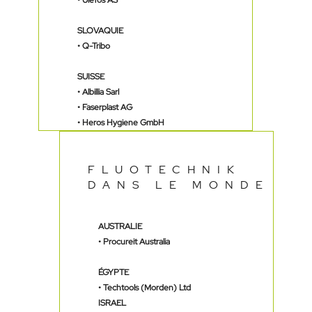
•
Ulefos AS
SLOVAQUIE
•
Q-Tribo
SUISSE
• Albillia Sarl
•
Faserplast AG
•
Heros Hygiene GmbH
FLUOTECHNIK
DANS LE MONDE
AUSTRALIE
•
Procureit Australia
ÉGYPTE
•
Techtools (Morden) Ltd
ISRAEL