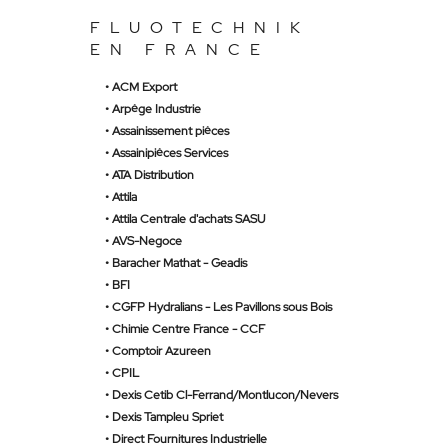
FLUOTECHNIK
EN FRANCE
• ACM Export
•
Arpège Industrie
•
Assainissement pièces
•
Assainipièces Services
• ATA Distribution
•
Attila
•
Attila Centrale d'achats SASU
• AVS-Negoce
•
Baracher Mathat - Geadis
•
BFI
•
CGFP Hydralians - Les Pavillons sous Bois
•
Chimie Centre France - CCF
• Comptoir Azureen
•
CPIL
•
Dexis Cetib Cl-Ferrand/Montlucon/Nevers
•
Dexis Tampleu Spriet
•
Direct Fournitures Industrielle