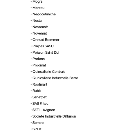
•
Mogra
•
Moreau
•
Negocetanche
•
Nesta
•
Novasanit
• Novemat
•
Orexad Brammer
• Plialpes SASU
•
Poisson Saint Eloi
•
Prolians
•
Proximat
• Quincaillerie Centrale
• Qunicaillerie Industrielle Berro
•
Roofmart
•
Rubix
• Sanetpat
•
SAS Fritec
•
SEFI - Avignon
•
Société Industrielle Diffusion
•
Someo
• SPOC