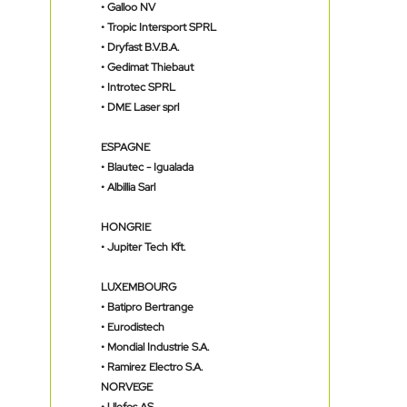
•
Galloo NV
•
Tropic Intersport SPRL
•
Dryfast B.V.B.A.
•
Gedimat Thiebaut
•
Introtec SPRL
•
DME Laser sprl
ESPAGNE
•
Blautec - Igualada
•
Albillia Sarl
HONGRIE
•
Jupiter Tech Kft.
LUXEMBOURG
•
Batipro Bertrange
•
Eurodistech
•
Mondial Industrie S.A.
•
Ramirez Electro S.A.
NORVEGE