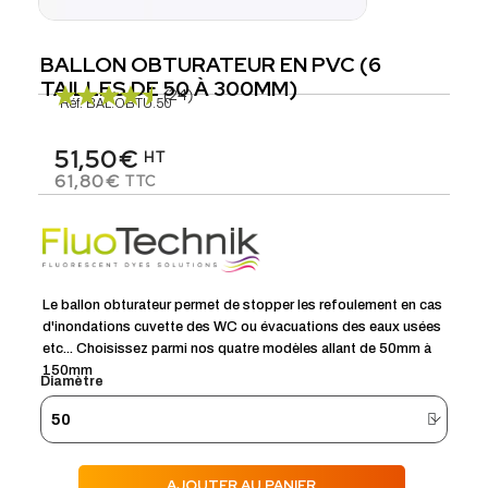
BALLON OBTURATEUR EN PVC (6
TAILLES DE 50 À 300MM)
(24)
Réf.
BAL.OBTU.50
51,50€
HT
61,80€
TTC
Le ballon obturateur permet de stopper les refoulement en cas
d'inondations cuvette des WC ou évacuations des eaux usées
etc... Choisissez parmi nos quatre modèles allant de 50mm à
150mm
Diamètre
AJOUTER AU PANIER