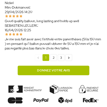
Nickel
Miro Dokmanović
29/04/2026 14:20
Good quality balloon, long lasting and holds up well
SEBASTIEN LECLERC
16/04/2026 12:25
Je me suis fait avoir avec l’intitulé entre parenthèses (50a 150 mm
) en pensant qu’1 ballon pouvait obturer de 50 a 150 mm et je n’ai
pas regardé plus bas dans le choix des tailles.
chevron_left
chevron_right
1
2
3
DONNEZ VOTRE AVIS